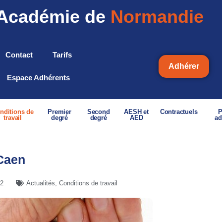
Académie de
Normandie
Contact
Tarifs
Adhérer
Espace Adhérents
nditions de
Premier
Second
AESH et
Contractuels
P
travail
degré
degré
AED
ad
Caen
22
Actualités
,
Conditions de travail