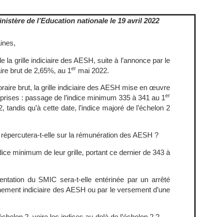
stère de l’Education nationale le 19 avril 2022
ines,
 la grille indiciaire des AESH, suite à l’annonce par le
er
ire brut de 2,65%, au 1
mai 2022.
re brut, la grille indiciaire des AESH mise en œuvre
er
prises : passage de l’indice minimum 335 à 341 au 1
, tandis qu’à cette date, l’indice majoré de l’échelon 2
épercutera-t-elle sur la rémunération des AESH ?
dice minimum de leur grille, portant ce dernier de 343 à
ntation du SMIC sera-t-elle entérinée par un arrêté
lonnement indiciaire des AESH ou par le versement d’une
échelon 2, voire les indices au-delà de l’échelon 2 ?