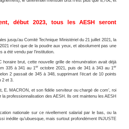
ement), le différentiel mensuel brut n’est plus que 8,70€, et
ient, début 2023, tous les AESH seront
les jusqu’au Comité Technique Ministériel du 21 juillet 2021, la
021 n’est que de la poudre aux yeux, et absolument pas une
a été vendu par l’institution.
oraire brut, cette nouvelle grille de rémunération avait déjà
er
er
mum 335 à 341 au 1
octobre 2021, puis de 341 à 343 au 1
chelon 2 passait de 345 à 348, supprimant l’écart de 10 points
 2 et 3.
nat, E. MACRON, et son fidèle serviteur ou chargé de com’, roi
 la professionnalisation des AESH. Ils ont maintenu les AESH
cation nationale sur ce nivellement salarial par le bas, ou la
ussi inédite qu’ubuesque, mais surtout profondément INJUSTE