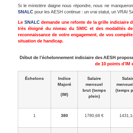
Si le ministère daigne nous répondre, nous ne manqueron
SNALC
pour les AESH continue : un vrai statut, un VRAI 
Le
SNALC
demande une refonte de la grille indiciaire d
très éloigné du niveau du SMIC et des modalités de
reconnaissance de votre engagement, de vos compéten
situation de handicap.
Début de l’échelonnement indiciaire des AESH propo
de 10 points d’IM
Échelons
Indice
Salaire
Salai
Majoré
mensuel
mensuel
brut
(temps
(temps p
(IM)
plein)
1
380
1780,68 €
1431,1