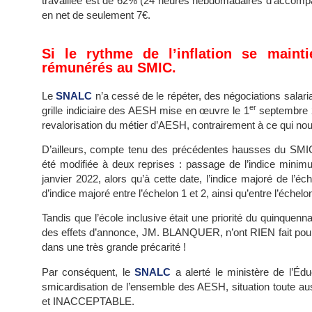
travaillée est de 62% (24 heures hebdomadaires d’accompagn
en net de seulement 7€.
Si le rythme de l’inflation se maint
rémunérés au SMIC.
Le
SNALC
n’a cessé de le répéter, des négociations salaria
er
grille indiciaire des AESH mise en œuvre le 1
septembre 2
revalorisation du métier d’AESH, contrairement à ce qui nous 
D’ailleurs, compte tenu des précédentes hausses du SMIC h
été modifiée à deux reprises : passage de l’indice mini
janvier 2022, alors qu’à cette date, l’indice majoré de l’é
d’indice majoré entre l’échelon 1 et 2, ainsi qu’entre l’échelon
Tandis que l’école inclusive était une priorité du quinquen
des effets d’annonce, JM. BLANQUER, n’ont RIEN fait pour
dans une très grande précarité !
Par conséquent, le
SNALC
a alerté le ministère de l’Édu
smicardisation de l’ensemble des AESH, situation toute a
et INACCEPTABLE.