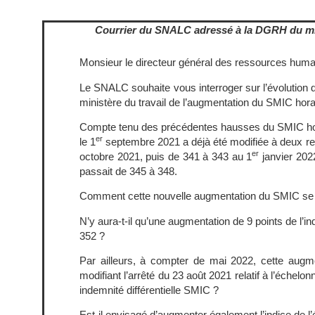
Courrier du SNALC adressé à la DGRH du mini
Monsieur le directeur général des ressources huma
Le SNALC souhaite vous interroger sur l’évolution de
ministère du travail de l’augmentation du SMIC hora
Compte tenu des précédentes hausses du SMIC horai
er
le 1
septembre 2021 a déjà été modifiée à deux re
er
octobre 2021, puis de 341 à 343 au 1
janvier 2022
passait de 345 à 348.
Comment cette nouvelle augmentation du SMIC se r
N’y aura-t-il qu’une augmentation de 9 points de l’in
352 ?
Par ailleurs, à compter de mai 2022, cette augme
modifiant l’arrêté du 23 août 2021 relatif à l’éche
indemnité différentielle SMIC ?
Est-il envisagé d’augmenter également l’indice de l’