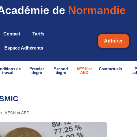
Académie de
Normandie
Contact
Tarifs
Adhérer
Espace Adhérents
nditions de
Premier
Second
AESH et
Contractuels
P
travail
degré
degré
AED
ad
 SMIC
és
,
AESH et AED