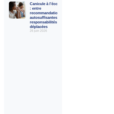
Canicule à l’école
: entre
recommandations
autosuffisantes et
responsabilités
déplacées
26 juin 2026