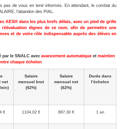
s pas de vous en tenir informés. En attendant, le combat du
SALAIRE, l’abandon des PIAL.
es AESH dans les plus brefs délais, avec un pied de grille
 réévaluation dignes de ce nom, afin de permettre une
ces et de votre rôle indispensable auprès des élèves en
sé par le SNALC
avec
avancement automatique
et
maintien
 entre chaque échelon
re
Salaire
Salaire
Durée
dans
 net
mensuel brut
mensuel net
l’échelon
lein)
(62%)
(62%)
4 €
1104,02 €
887,30 €
1 an