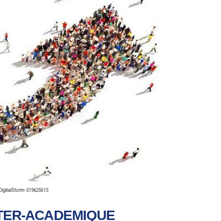
DigtialStorm-519625615
TER-ACADEMIQUE