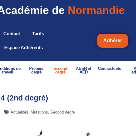
Académie de
Normandie
Contact
Tarifs
Adhérer
Espace Adhérents
nditions de
Premier
Second
AESH et
Contractuels
P
travail
degré
degré
AED
ad
4 (2nd degré)
Actualités
,
Mutations
,
Second degré