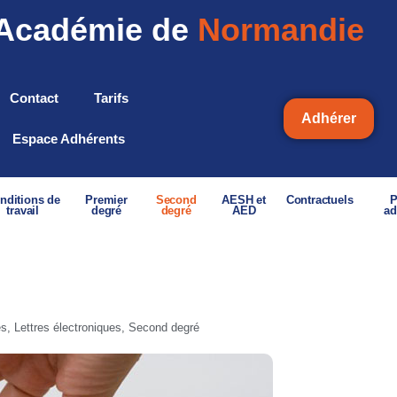
Académie de
Normandie
Contact
Tarifs
Adhérer
Espace Adhérents
nditions de
Premier
Second
AESH et
Contractuels
P
travail
degré
degré
AED
ad
és
,
Lettres électroniques
,
Second degré