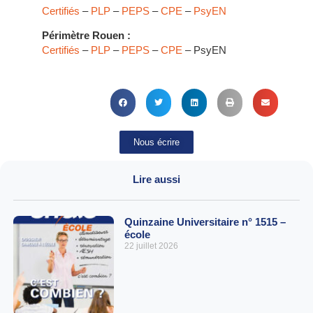
Certifiés
–
PLP
–
PEPS
–
CPE
–
PsyEN
Périmètre Rouen :
Certifiés
–
PLP
–
PEPS
–
CPE
– PsyEN
Nous écrire
Lire aussi
Quinzaine Universitaire n° 1515 –
école
22 juillet 2026