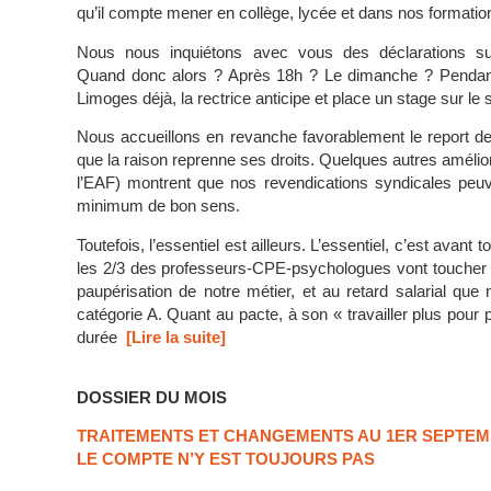
qu’il compte mener en collège, lycée et dans nos formati
Nous nous inquiétons avec vous des déclarations su
Quand donc alors ? Après 18h ? Le dimanche ? Pendant 
Limoges déjà, la rectrice anticipe et place un stage sur le 
Nous accueillons en revanche favorablement le report des
que la raison reprenne ses droits. Quelques autres amélior
l’EAF) montrent que nos revendications syndicales peuve
minimum de bon sens.
Toutefois, l’essentiel est ailleurs. L’essentiel, c’est avan
les 2/3 des professeurs-CPE-psychologues vont toucher à
paupérisation de notre métier, et au retard salarial qu
catégorie A. Quant au pacte, à son « travailler plus pour
durée
[Lire la suite]
DOSSIER DU MOIS
TRAITEMENTS ET CHANGEMENTS AU 1ER SEPTEMB
LE COMPTE N’Y EST TOUJOURS PAS