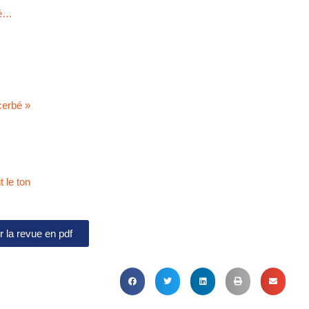
lé…
cerbé »
t le ton
 la revue en pdf