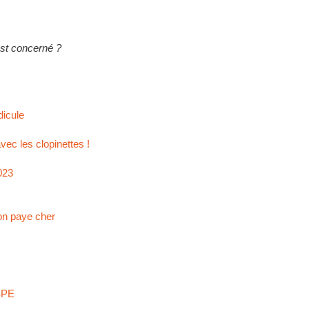
est concerné ?
dicule
ec les clopinettes !
023
’on paye cher
NSPE