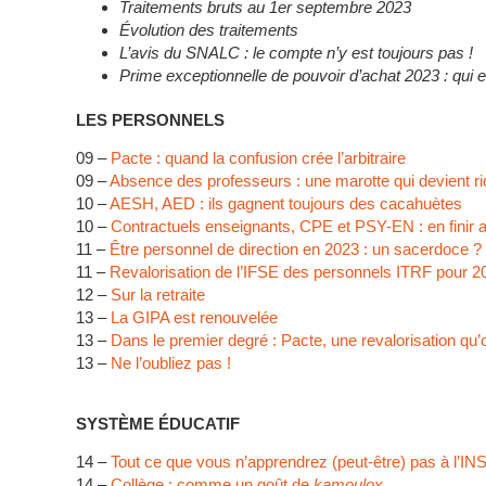
Traitements bruts au 1er septembre 2023
Évolution des traitements
L’avis du SNALC : le compte n’y est toujours pas !
Prime exceptionnelle de pouvoir d’achat 2023 : qui 
LES PERSONNELS
09 –
Pacte : quand la confusion crée l’arbitraire
09 –
Absence des professeurs : une marotte qui devient ri
10 –
AESH, AED : ils gagnent toujours des cacahuètes
10 –
Contractuels enseignants, CPE et PSY-EN : en finir av
11 –
Être personnel de direction en 2023 : un sacerdoce ?
11 –
Revalorisation de l’IFSE des personnels ITRF pour 2
12 –
Sur la retraite
13 –
La GIPA est renouvelée
13 –
Dans le premier degré : Pacte, une revalorisation qu
13 –
Ne l’oubliez pas !
SYSTÈME ÉDUCATIF
14 –
Tout ce que vous n’apprendrez (peut-être) pas à l’I
14 –
Collège : comme un goût de
kamoulox