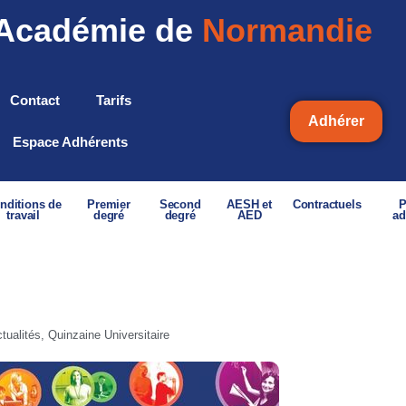
Académie de
Normandie
Contact
Tarifs
Adhérer
Espace Adhérents
nditions de
Premier
Second
AESH et
Contractuels
P
travail
degré
degré
AED
ad
tualités
,
Quinzaine Universitaire