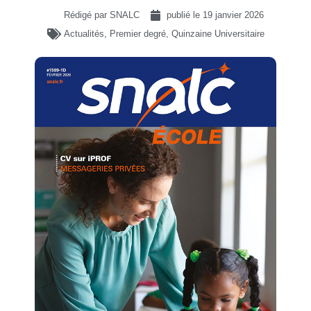
Rédigé par SNALC
publié le
19 janvier 2026
Actualités
,
Premier degré
,
Quinzaine Universitaire