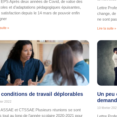
e EPS Après deux années de Covid, de valse des
coles et d’adaptations pédagogiques épuisantes,
Lettre Prof
e satisfaction depuis le 14 mars de pouvoir enfin
change, de 
gner
ne sont pas
 suite »
Lire la suite »
 conditions de travail déplorables
Un peu 
demand
rier 2022
10 février 20
e ASSAE et CTSSAE Plusieurs réunions se sont
s tout au long de l’année scolaire 2020-2021 pour
Lettre Prof