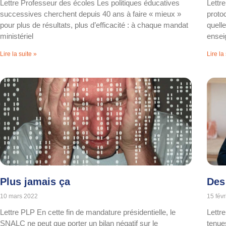
Lettre Professeur des écoles Les politiques éducatives
Lettr
successives cherchent depuis 40 ans à faire « mieux »
proto
pour plus de résultats, plus d’efficacité : à chaque mandat
quell
ministériel
ensei
Lire la suite »
Lire la
Plus jamais ça
Des
10 mars 2022
15 fév
Lettre PLP En cette fin de mandature présidentielle, le
Lettr
SNALC ne peut que porter un bilan négatif sur le
tenue