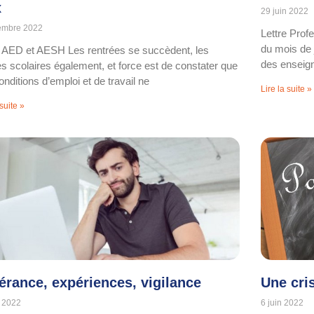
x
29 juin 2022
embre 2022
Lettre Prof
du mois de 
e AED et AESH Les rentrées se succèdent, les
des enseign
s scolaires également, et force est de constater que
nditions d’emploi et de travail ne
Lire la suite »
 suite »
érance, expériences, vigilance
Une cri
n 2022
6 juin 2022