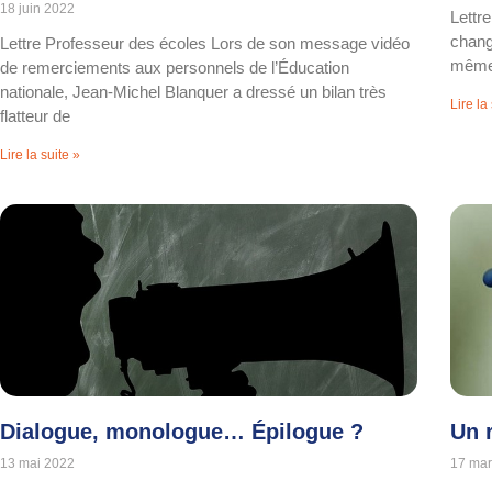
18 juin 2022
Lettr
chang
Lettre Professeur des écoles Lors de son message vidéo
même.
de remerciements aux personnels de l’Éducation
nationale, Jean-Michel Blanquer a dressé un bilan très
Lire la
flatteur de
Lire la suite »
Dialogue, monologue… Épilogue ?
Un 
13 mai 2022
17 mar