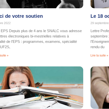
ci de votre soutien
Le 18 o
bre 2022
29 septembre
e EPS Depuis plus de 4 ans le SNALC vous adresse
Lettre Prof
ttres électroniques bi-mestrielles relatives à
septembre 
ualité de l’EPS : programmes, examens, spécialité
l’Enseignem
 UF2S,
rendu du
 suite »
Lire la suite »