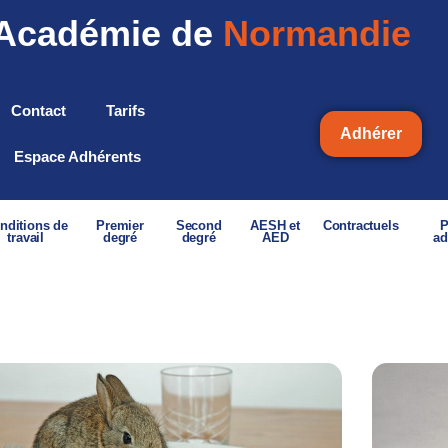
Académie de
Normandie
Contact
Tarifs
Adhérer
Espace Adhérents
nditions de
Premier
Second
AESH et
Contractuels
P
travail
degré
degré
AED
ad